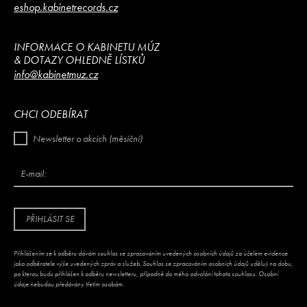
eshop.kabinetrecords.cz
INFORMACE O KABINETU MÚZ
& DOTAZY OHLEDNĚ LÍSTKŮ
info@kabinetmuz.cz
CHCI ODEBÍRAT
Newsletter o akcích (měsíční)
E-mail:
PŘIHLÁSIT SE
Přihlášením se k odběru dávám souhlas se zpracováním uvedených osobních údajů za účelem evidence
jako odběratele výše uvedených zpráv a služeb. Souhlas se zpracováním osobních údajů uděluji na dobu,
po kterou budu přihlášen k odběru newsletteru, případně do mého odvolání tohoto souhlasu. Osobní
údaje nebudou předávány třetím osobám.