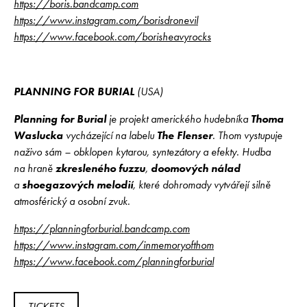
https://boris.bandcamp.com
https://www.instagram.com/borisdronevil
https://www.facebook.com/borisheavyrocks
PLANNING FOR BURIAL
(USA)
Planning for Burial
je projekt amerického hudebníka
Thoma
Waslucka
vycházející na labelu
The Flenser
. Thom vystupuje
naživo sám – obklopen kytarou, syntezátory a efekty. Hudba
na hraně
zkresleného fuzzu
,
doomových nálad
a
shoegazových melodií
, které dohromady vytvářejí silně
atmosférický a osobní zvuk.
https://planningforburial.bandcamp.com
https://www.instagram.com/inmemoryofthom
https://www.facebook.com/planningforburial
TICKETS