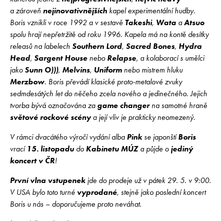
a zároveň
nejinovativnějších
kapel experimentální hudby.
Boris vznikli v roce 1992 a v sestavě
Takeshi
,
Wata
a
Atsuo
spolu hrají nepřetržitě od roku 1996. Kapela má na kontě desítky
releasů na labelech
Southern Lord
,
Sacred Bones
,
Hydra
Head
,
Sargent House
nebo
Relapse
, a kolaborací s umělci
jako
Sunn O)))
,
Melvins
,
Uniform
nebo mistrem hluku
Merzbow
. Boris převádí klasické proto-metalové zvuky
sedmdesátých let do něčeho zcela nového a jedinečného. Jejich
tvorba bývá označována za
game changer
na samotné hraně
světové rockové scény
a její vliv je prakticky neomezený.
V rámci dvacátého výročí vydání alba
Pink
se japonští
Boris
vrací
15. listopadu
do
Kabinetu MÚZ
a půjde o
jediný
koncert v ČR
!
První vlna vstupenek
jde do prodeje už v pátek 29. 5. v 9:00.
V USA bylo toto turné
vyprodané
, stejně jako poslední koncert
Boris u nás – doporučujeme proto neváhat.