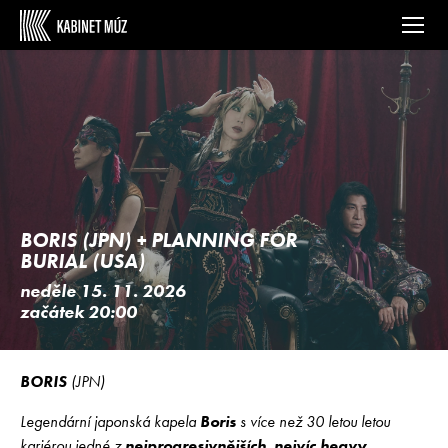
BORIS (JPN) + PLANNING FOR
BURIAL (USA)
neděle 15. 11. 2026
začátek 20:00
BORIS
(JPN)
Legendární japonská kapela
Boris
s více než 30 letou letou
kariérou jedné z
nejprogresivnějších
,
nejvíc heavy