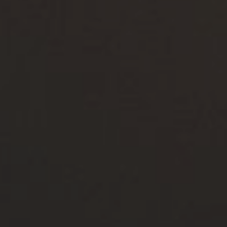
DBY: DEAD DO
ND OF HEYSEK +
HALUCINACE