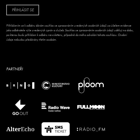
PŘIHLÁSIT SE
Přihlášením se k odběru dávám souhlas se zpracováním uvedených osobních údajů za účelem evidence
jako odběratele výše uvedených zpráv a služeb. Souhlas se zpracováním osobních údajů uděluji na dobu,
po kterou budu přihlášen k odběru newsletteru, případně do mého odvolání tohoto souhlasu. Osobní
údaje nebudou předávány třetím osobám.
PARTNEŘI