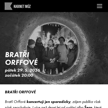
BRATŘI
ORFFOVÉ
pátek 29. 5. 2026
začátek 20:00
BRATŘI ORFFOVÉ
Bratři Orffové
koncertují jen sporadicky
, zájem publika však
nijak neochabuje. I více než deset let od vydání alba
Šero
, které