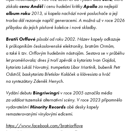
získalo
cenu Anděl
i cenu hudební kritiky
Apollo
za nejlepší
album roku
2013, si kapela nachází nové posluchače a její
tvorba dál rezonuje napříč generacemi. A možná už v roce 2026
přibydou do jejich písňové kolekce i nové skladby.
Bratři Orffové
působí od roku 2002. Název kapely odkazuje
k průkopníkům československé elektroniky, bratrům Ormům,
a také k tzv. Orffovým hudebním nástrojům. Sestava se v průběhu
let proměňovala; dnes ji tvoří zpěvák a kytarista Ivan Gajdoš,
kytarista Lukáš Novotný, trumpetista Libor Martiník, bubeník Petr
Odstrčil, baskytarista Břetislav Koláček a klávesista a hráč
na syntezátory Zdeněk Henych.
Vydání debutu
Bingriwingri
v roce 2005 označila média
za událost tuzemské alternativní scény. V roce 2023 připomnělo
vydavatelství
Minority Records
obě desky kapely
remasterovanými vinylovými edicemi.
https://www.facebook.com/bratriorffove