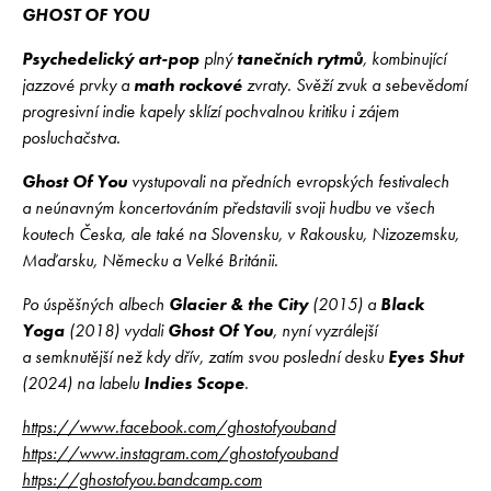
GHOST OF YOU
Psychedelický
art-pop
plný
tanečních rytmů
, kombinující
jazzové prvky a
math rockové
zvraty. Svěží zvuk a sebevědomí
progresivní indie kapely sklízí pochvalnou kritiku i zájem
posluchačstva.
Ghost Of You
vystupovali na předních evropských festivalech
a neúnavným koncertováním představili svoji hudbu ve všech
koutech Česka, ale také na Slovensku, v Rakousku, Nizozemsku,
Maďarsku, Německu a Velké Británii.
Po úspěšných albech
Glacier & the City
(2015) a
Black
Yoga
(2018) vydali
Ghost Of You
, nyní vyzrálejší
a semknutější než kdy dřív, zatím svou poslední desku
Eyes Shut
(2024) na labelu
Indies Scope
.
https://www.facebook.com/ghostofyouband
https://www.instagram.com/ghostofyouband
https://ghostofyou.bandcamp.com