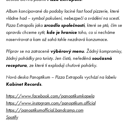
Album koncipované do podoby laciné fast food pizzerie, které
vládne had – symbol pokušení, nebezpečí a svádění na scestí.
Pizza Extrapolis jako
zrcadlo společnosti
, které se ptá, čím se
opravdu chceme sytit,
kde je hranice
toho, co si necháme
naservírovat a kam až sahá tahle nezdravá konzumace.
Připrav se na zatraceně
výběrový menu
. Žádný kompromisy,
žádný pohádky pro turisty. Jen čistá, neředěná
současná
receptura
, ze které ti explodují chuťové pohárky.
Nová deska Panoptikum – Pizza Extrapolis vychází na labelu
Kabinet Records
.
https://www.facebook.com/panoptikumkapela
https://www.instagram.com/panoptikum.official
https://panoptikumofficial.bandcamp.com
Spotify