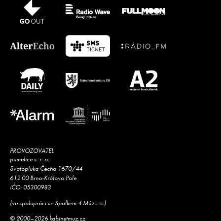
PROVOZOVATEL
pumelice s. r. o.
Svatopluka Čecha 1670/44
612 00 Brno-Královo Pole
IČO: 05300983
(ve spolupráci se Spolkem 4 Múz z.s.)
© 2000–2026 kabinetmuz.cz