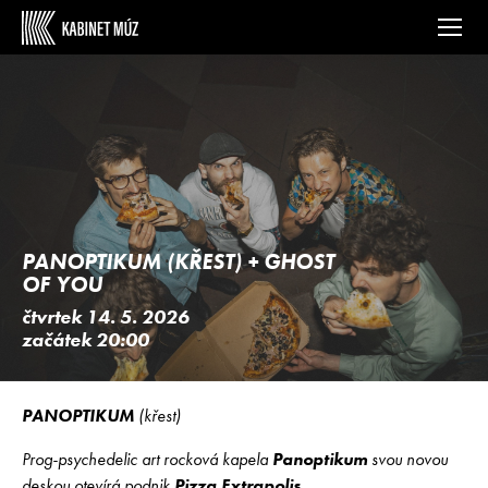
PANOPTIKUM (KŘEST) + GHOST
OF YOU
čtvrtek 14. 5. 2026
začátek 20:00
PANOPTIKUM
(křest)
Prog-psychedelic art rocková kapela
Panoptikum
svou novou
deskou otevírá podnik
Pizza Extrapolis
.