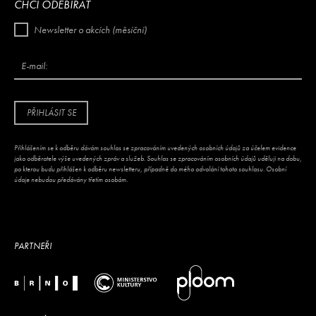
CHCI ODEBÍRAT
Newsletter o akcích (měsíční)
E-mail:
PŘIHLÁSIT SE
Přihlášením se k odběru dávám souhlas se zpracováním uvedených osobních údajů za účelem evidence
jako odběratele výše uvedených zpráv a služeb. Souhlas se zpracováním osobních údajů uděluji na dobu,
po kterou budu přihlášen k odběru newsletteru, případně do mého odvolání tohoto souhlasu. Osobní
údaje nebudou předávány třetím osobám.
PARTNEŘI