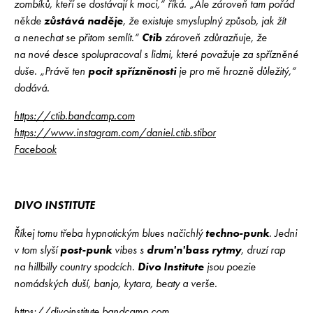
zombíků, kteří se dostávají k moci,“ říká. „Ale zároveň tam pořád
někde
zůstává naděje
, že existuje smysluplný způsob, jak žít
a nenechat se přitom semlít.“
Ctib
zároveň zdůrazňuje, že
na nové desce spolupracoval s lidmi, které považuje za spřízněné
duše. „Právě ten
pocit spřízněnosti
je pro mě hrozně důležitý,“
dodává.
https://ctib.bandcamp.com
https://www.instagram.com/daniel.ctib.stibor
Facebook
DIVO INSTITUTE
Říkej tomu třeba hypnotickým blues načichlý
techno-punk
. Jedni
v tom slyší
post-punk
vibes s
drum'n'bass rytmy
, druzí rap
na hillbilly country spodcích.
Divo Institute
jsou poezie
nomádských duší, banjo, kytara, beaty a verše.
https://divoinstitute.bandcamp.com