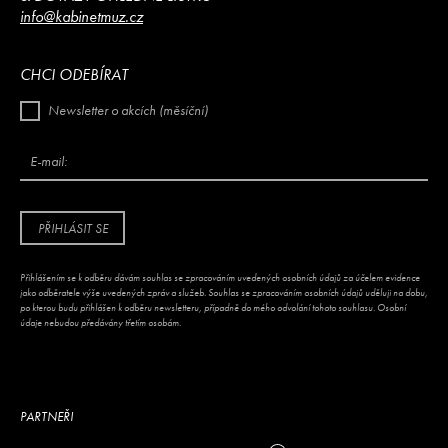
info@kabinetmuz.cz
CHCI ODEBÍRAT
Newsletter o akcích (měsíční)
E-mail:
PŘIHLÁSIT SE
Přihlášením se k odběru dávám souhlas se zpracováním uvedených osobních údajů za účelem evidence
jako odběratele výše uvedených zpráv a služeb. Souhlas se zpracováním osobních údajů uděluji na dobu,
po kterou budu přihlášen k odběru newsletteru, případně do mého odvolání tohoto souhlasu. Osobní
údaje nebudou předávány třetím osobám.
PARTNEŘI