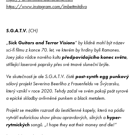
https://www.instagram.com/imbettmitdivo
S.G.A.T.V.
(CH)
„
Sick Guitars and Terror Visions
“ by klidně mohl být název
sci-fi filmu z konce 70. let, ve kterém by hrdiny byli Ramones.
Joey jako vůdce nového kultu
předpovídajícího konec světa
,
střílející laserové paprsky přes své tmavé sluneční brýle.
Ve skutečnosti je ale S.G.A.T.V. čistě
post-synth egg punkový
sólový projekt Severina Beerliho z Frauenfeldu ve Švýcarsku,
který vznikl v roce 2020. Tehdy začal ve svém pokoji psát syrové
a epické skladby ovlivněné punkem a black metalem.
Projekt se mezitím rozrostl do šestičlenné kapely, která na pódiu
vytváří euforickou show plnou opravdových, silných a
hyper-
rytmických
songů. „I hope they eat their money and die!“