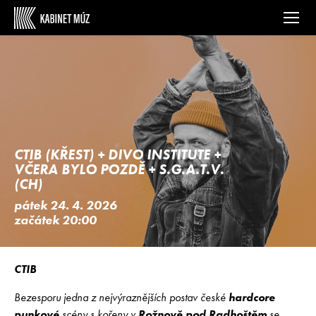
CTIB (KŘEST) + DIVO INSTITUTE +
VČERA BYLO POZDĚ + S.G.A.T.V.
(CH)
pátek 24. 4. 2026
začátek 20:00
CTIB
Bezesporu jedna z nejvýraznějších postav české
hardcore
punkové
scény s kořeny v
Rožnově pod Radhoštěm
se