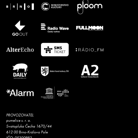
PROVOZOVATEL
pumelice s. r. o.
Svatopluka Čecha 1670/44
612 00 Brno-Královo Pole
IČO: 05300983