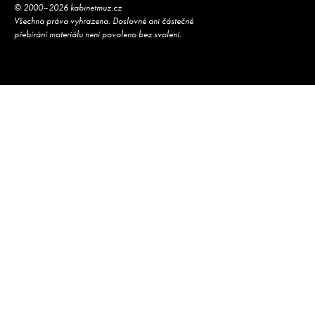
© 2000–2026 kabinetmuz.cz
Všechna práva vyhrazena. Doslovné ani částečné
přebírání materiálu není povoleno bez svolení.