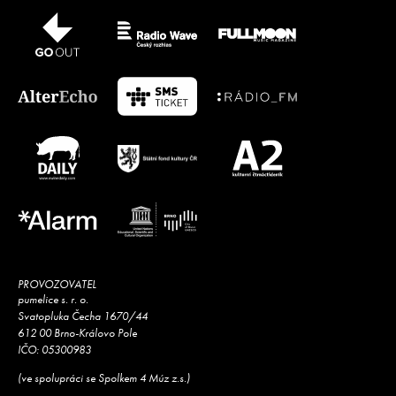
PROVOZOVATEL
pumelice s. r. o.
Svatopluka Čecha 1670/44
612 00 Brno-Královo Pole
IČO: 05300983
(ve spolupráci se Spolkem 4 Múz z.s.)