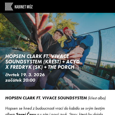
HOPSEN CLARK FT. VIVACE
SOUNDSYSTEM (KŘEST) + ACYD
X FREDRYK (SK) + THE PORCH
čtvrtek 19. 3. 2026
začátek 20:00
HOPSEN CLARK FT. VIVACE SOUNDSYSTEM
(křest alba)
Hopsen se hned z budoucnosti vrací do kabálu se svým šestým
albem
Sprej Času
a s ním i nový zvuk. Story, která by dojala