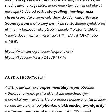
snad i Jimmyho Kugelblitze, tě provede vším, co v ní potřebuješ
najít. Epické dobrodružství,
storytelling
,
hip-hop
,
jazz
i
breakcore
. Jako servis celý show dojede i amico
Vivace
Soundsystem
a jeho
živý bicí
. Říká se, že žádnej synťák před
ním není v bezpečí. Taky působí v kapele Protožes to Chtěla.
V tomto složení už nám věřili např. HIHIHAHAHOLKY nebo
MMNK.
https://www.instagram.com/hopsenclark/
https://tidal.com/artist/24828117/u
ACYD x FREDRYK
(SK)
ACYD je multižánrový
experimentálny raper
pôsobiaci
v Brne. Jeho tvorba je charakteristická anarchistickými
a provokatívnymi textami, ktoré prepája s nekonvenčným zvukom,
čerpajúcim z old-school
phonku
,
elektronickej avantgardy
a
alternatívneho punku
. Na konci roka 2024 vydal