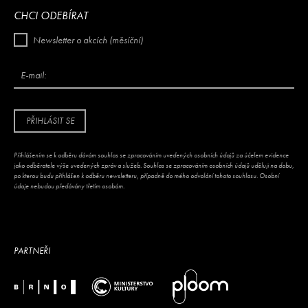
CHCI ODEBÍRAT
Newsletter o akcích (měsíční)
E-mail:
PŘIHLÁSIT SE
Přihlášením se k odběru dávám souhlas se zpracováním uvedených osobních údajů za účelem evidence
jako odběratele výše uvedených zpráv a služeb. Souhlas se zpracováním osobních údajů uděluji na dobu,
po kterou budu přihlášen k odběru newsletteru, případně do mého odvolání tohoto souhlasu. Osobní
údaje nebudou předávány třetím osobám.
PARTNEŘI