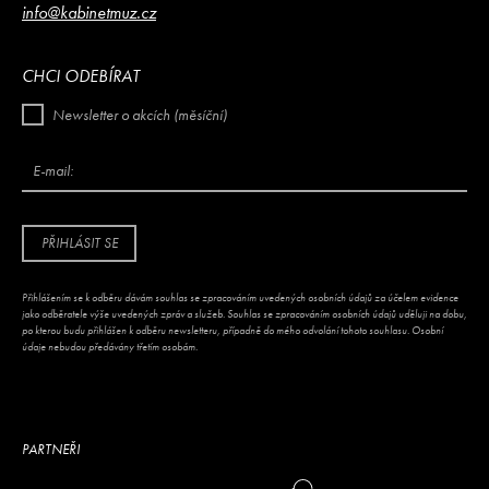
info@kabinetmuz.cz
CHCI ODEBÍRAT
Newsletter o akcích (měsíční)
E-mail:
PŘIHLÁSIT SE
Přihlášením se k odběru dávám souhlas se zpracováním uvedených osobních údajů za účelem evidence
jako odběratele výše uvedených zpráv a služeb. Souhlas se zpracováním osobních údajů uděluji na dobu,
po kterou budu přihlášen k odběru newsletteru, případně do mého odvolání tohoto souhlasu. Osobní
údaje nebudou předávány třetím osobám.
PARTNEŘI