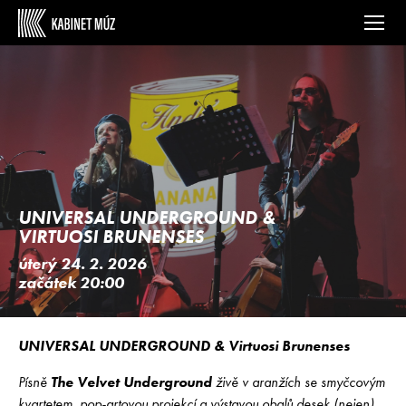
UNIVERSAL UNDERGROUND &
VIRTUOSI BRUNENSES
úterý 24. 2. 2026
začátek 20:00
UNIVERSAL UNDERGROUND & Virtuosi Brunenses
Písně
The Velvet Underground
živě v aranžích se smyčcovým
kvartetem, pop-artovou projekcí a výstavou obalů desek (nejen)