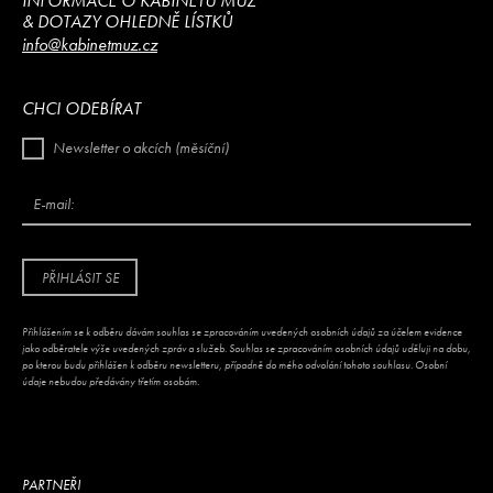
INFORMACE O KABINETU MÚZ
& DOTAZY OHLEDNĚ LÍSTKŮ
info@kabinetmuz.cz
CHCI ODEBÍRAT
Newsletter o akcích (měsíční)
E-mail:
PŘIHLÁSIT SE
Přihlášením se k odběru dávám souhlas se zpracováním uvedených osobních údajů za účelem evidence
jako odběratele výše uvedených zpráv a služeb. Souhlas se zpracováním osobních údajů uděluji na dobu,
po kterou budu přihlášen k odběru newsletteru, případně do mého odvolání tohoto souhlasu. Osobní
údaje nebudou předávány třetím osobám.
PARTNEŘI