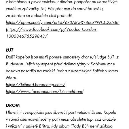
v kombinaci s psychedlickou náladou, podpořenou uhrančivým
vokálem zpěvačky Tei, Vás přenese do snového světa,
ze kterého se nebudete chtít probudit.
https://open.spotify.com/artist/6x3A8wXY8ocRPWCC2xJx8n
(
https://www.facebook.com/p/Voodoo-Garden-
100084675529843/
ŁŪT
Další kapelou jsou mistři ponuré atmosféry drone/sludge ŁŪT z
Budweisu. Jejich vystopení před dvěma týdny v Kabinetu mne
doslova posadilo na zadek! Jedna z tuzemských špiček v tomto
žánru.
https://lutband.bandcamp.com/
https://www.facebook.com/lutczechband
DROM
Hlavními vystupujícími jsou liberečtí postmetaloví Drom. Kapela
v rámci alternativní scény patří mezi absolutní top, což ukazuje
i vítězství v anketě Břitva, kdy album "Tady Bůh není" získalo