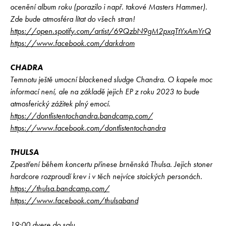
ocenění album roku (porazilo i např. takové Masters Hammer).
Zde bude atmosféra lítat do všech stran!
https://open.spotify.com/artist/69QzbN9gM2pxqTtYxAmYrQ
https://www.facebook.com/darkdrom
CHADRA
Temnotu ještě umocní blackened sludge Chandra. O kapele moc
informací není, ale na základě jejich EP z roku 2023 to bude
atmosferický zážitek plný emocí.
https://dontlistentochandra.bandcamp.com/
https://www.facebook.com/dontlistentochandra
THULSA
Zpestření během koncertu přinese brněnská Thulsa. Jejich stoner
hardcore rozproudí krev i v těch nejvíce stoických personách.
https://thulsa.bandcamp.com/
https://www.facebook.com/thulsaband
19:00 dvere do salu