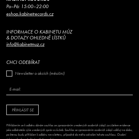
Po–Pá: 15:00–22:00
eshop.kabinetrecords.cz
INFORMACE O KABINETU MÚZ
& DOTAZY OHLEDNĚ LÍSTKŮ
info@kabinetmuz.cz
CHCI ODEBÍRAT
Newsletter o akcích (měsíční)
E-mail:
PŘIHLÁSIT SE
Přihlášením se k odběru dávám souhlas se zpracováním uvedených osobních údajů za účelem evidence
jako odběratele výše uvedených zpráv a služeb. Souhlas se zpracováním osobních údajů uděluji na dobu,
po kterou budu přihlášen k odběru newsletteru, případně do mého odvolání tohoto souhlasu. Osobní