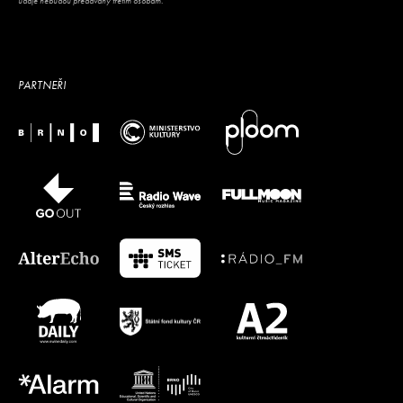
údaje nebudou předávány třetím osobám.
PARTNEŘI