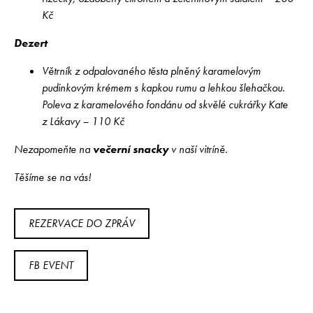
Kč
Dezert
Větrník z odpalovaného těsta plněný karamelovým
pudinkovým krémem s kapkou rumu a lehkou šlehačkou.
Poleva z karamelového fondánu od skvělé cukrářky Kate
z Lákavy – 110 Kč
Nezapomeňte na
večerní snacky
v naší vitríně.
Těšíme se na vás!
REZERVACE DO ZPRÁV
FB EVENT