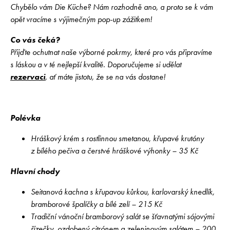
Chybělo vám Die Küche? Nám rozhodně ano, a proto se k vám
opět vracíme s výjimečným pop-up zážitkem!
Co vás čeká?
Přijďte ochutnat naše výborné pokrmy, které pro vás připravíme
s láskou a v té nejlepší kvalitě. Doporučujeme si udělat
rezervaci
, ať máte jistotu, že se na vás dostane!
Polévka
Hráškový krém s rostlinnou smetanou, křupavé krutóny
z bílého pečiva a čerstvé hráškové výhonky – 35 Kč
Hlavní chody
Seitanová kachna s křupavou kůrkou, karlovarský knedlík,
bramborové špalíčky a bílé zelí – 215 Kč
Tradiční vánoční bramborový salát se šťavnatými sójovými
řízečky, ozdobený citrónem a zeleninovým salátem – 200