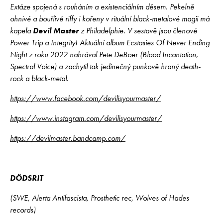
Extáze spojená s rouháním a existenciálním děsem. Pekelně
ohnivé a bouřlivé riffy i kořeny v rituální black-metalové magii má
kapela
Devil Master
z Philadelphie. V sestavě jsou členové
Power Trip a Integrity! Aktuální album Ecstasies Of Never Ending
Night z roku 2022 nahrával Pete DeBoer (Blood Incantation,
Spectral Voice) a zachytil tak jedinečný punkově hraný death-
rock a black-metal.
https://www.facebook.com/devilisyourmaster/
https://www.instagram.com/devilisyourmaster/
https://devilmaster.bandcamp.com/
DÖDSRIT
(SWE, Alerta Antifascista, Prosthetic rec, Wolves of Hades
records)