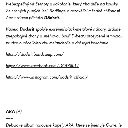
Nebezpečný vír černoty a kakofonie, který trhá duše na kousky.
Ze stinných pustých lesů Borlänge a rezavějící městské chlípnosti
Amsterdamu přichází
Dödsrit.
Kapela
Dödsrit
spojuje extrémní black-metalové nápory, zrádně
znepokojivé drony a sněhovou bouři D-beatu prosycené temnotou
prudce burácejícího víru melancholie a drásající kakofonie.
https://dodsrit.bandcamp.com/
https://www.facebook.com/DODSRIT/
https://www.instagram.com/dodsrit_official/
ARA
(A)
===
Debutové album rakouské kapely ARA, které se jmenuje Gurre, je