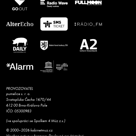
PROVOZOVATEL
pumelice s. r. o.
Svatopluka Čecha 1670/44
612 00 Brno-Královo Pole
IČO: 05300983
(ve spolupráci se Spolkem 4 Múz z.s.)
© 2000–2026 kabinetmuz.cz
Všechna práva vyhrazena. Doslovné ani částečné