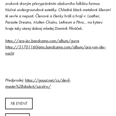
zvukově drsným převyprávěním obskurního folklóru formou
hlučné undergroundové estetiky. Chladné black-metalové šílenství
tě sevře a nepustí. Členové a členky hráli a hrají v: Loather,
Parasite Dreams, Molten Chains, Letheum a Pitva... na kytaru
hraje taky starej dobrej mladej Dominik Pilnáček.
https://ara-iec.bandcamp.com/album/gurre
https://31701160jams.bandcamp.com/album/ara-von-der-
nacht
Předprodej:
https://goout.net/cs/devil-
master%2Bdodsrit/szcslrw/
FB EVENT