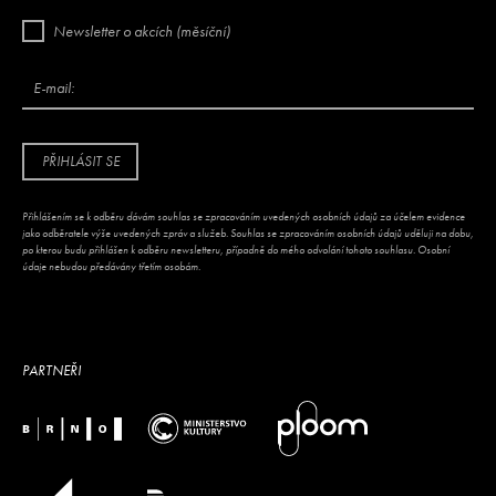
Newsletter o akcích (měsíční)
E-mail:
PŘIHLÁSIT SE
Přihlášením se k odběru dávám souhlas se zpracováním uvedených osobních údajů za účelem evidence
jako odběratele výše uvedených zpráv a služeb. Souhlas se zpracováním osobních údajů uděluji na dobu,
po kterou budu přihlášen k odběru newsletteru, případně do mého odvolání tohoto souhlasu. Osobní
údaje nebudou předávány třetím osobám.
PARTNEŘI