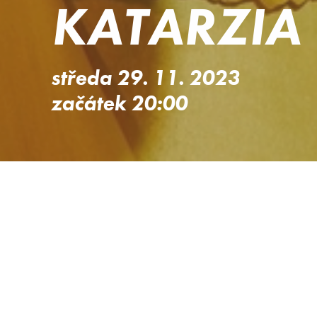
KATARZIA
středa 29. 11. 2023
začátek 20:00
Katarzia
/ Šťastné dieťa tour
Zpěvačka, skladatelka a textařka
Katarzia
nah
album Šťastné dieťa, které vychází 6.října 202
skladby složila Katarzia ve velké míře na klaví