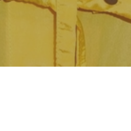
rála nové akustické
3 u Animal Music. Nové
ru, na aranžmá