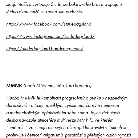
stagi. Naživo vystupuje Sturle po boku svého bratra a spojení
těchto dvou mužů se rovná síle orchestru.
https://www.facebook.com/sturledagsland
https://www.instagram.com/sturledagsland/
https://sturledagsland.bandcamp.com/
MMNK
(aneb Můry mají nárok na kremaci)
Hudba MMNK je kombinací progresivního punku s nezbedným
darebáctvím a texty nasáklými cynismem, černým humorem
a melancholickým oplakáváním sebe sama. Jejich debutová
deska navozuje atmosféru multiverzu MMNK, ve kterém
“uměnelci” zaujímají role svých altereg. Floutkovství v textech se
projevuje i četností vulgarismů, parafrází a přejatých cizích výrazů.