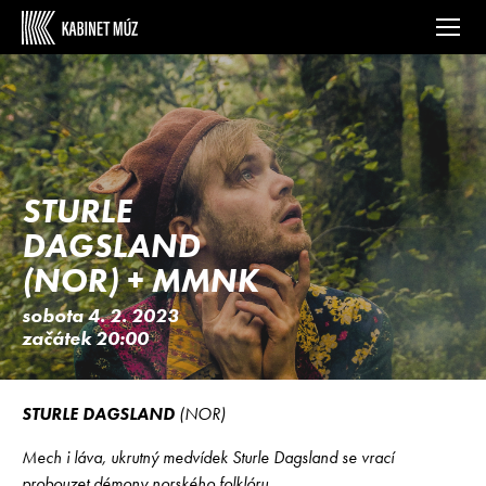
STURLE
DAGSLAND
(NOR) + MMNK
sobota 4. 2. 2023
začátek 20:00
STURLE DAGSLAND
(NOR)
Mech i láva, ukrutný medvídek Sturle Dagsland se vrací
probouzet démony norského folklóru.