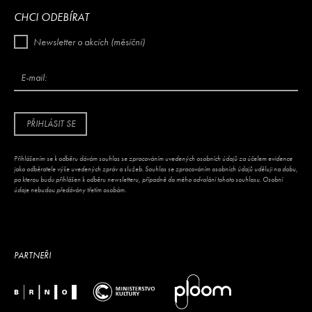
CHCI ODEBÍRAT
Newsletter o akcích (měsíční)
E-mail:
PŘIHLÁSIT SE
Přihlášením se k odběru dávám souhlas se zpracováním uvedených osobních údajů za účelem evidence
jako odběratele výše uvedených zpráv a služeb. Souhlas se zpracováním osobních údajů uděluji na dobu,
po kterou budu přihlášen k odběru newsletteru, případně do mého odvolání tohoto souhlasu. Osobní
údaje nebudou předávány třetím osobám.
PARTNEŘI