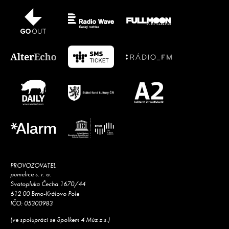
PROVOZOVATEL
pumelice s. r. o.
Svatopluka Čecha 1670/44
612 00 Brno-Královo Pole
IČO: 05300983
(ve spolupráci se Spolkem 4 Múz z.s.)