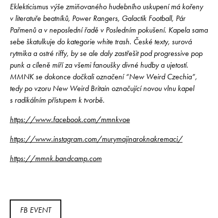
Eklekticismus výše zmiňovaného hudebního uskupení má kořeny
v literatuře beatníků, Power Rangers, Galactik Football, Pár
Pařmenů a v neposlední řadě v Posledním pokušení. Kapela sama
sebe škatulkuje do kategorie white trash. České texty, surová
rytmika a ostré riffy, by se ale daly zastřešit pod progressive pop
punk a cíleně míří za všemi fanoušky divné hudby a ujetostí.
MMNK se dokonce dočkali označení “New Weird Czechia”,
tedy po vzoru New Weird Britain označující novou vlnu kapel
s radikálním přístupem k tvorbě.
https://www.facebook.com/mmnkvoe
https://www.instagram.com/murymajinaroknakremaci/
https://mmnk.bandcamp.com
FB EVENT