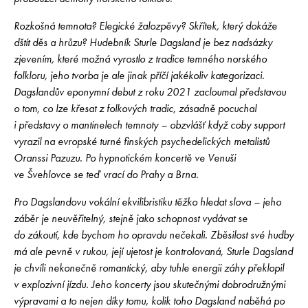
Rozkošná temnota? Elegické žalozpěvy? Skřítek, který dokáže
dštít děs a hrůzu? Hudebník Sturle Dagsland je bez nadsázky
zjevením, které možná vyrostlo z tradice temného norského
folkloru, jeho tvorba je ale jinak příčí jakékoliv kategorizaci.
Dagslandův eponymní debut z roku 2021 zacloumal představou
o tom, co lze křesat z folkových tradic, zásadně pocuchal
i představy o mantinelech temnoty – obzvlášť když coby support
vyrazil na evropské turné finských psychedelických metalistů
Oranssi Pazuzu. Po hypnotickém koncertě ve Venuši
ve Švehlovce se teď vrací do Prahy a Brna.
Pro Dagslandovu vokální ekvilibristiku těžko hledat slova – jeho
záběr je neuvěřitelný, stejně jako schopnost vydávat se
do zákoutí, kde bychom ho opravdu nečekali. Zběsilost své hudby
má ale pevně v rukou, její ujetost je kontrolovaná, Sturle Dagsland
je chvíli nekonečně romantický, aby tuhle energii záhy překlopil
v explozivní jízdu. Jeho koncerty jsou skutečnými dobrodružnými
výpravami a to nejen díky tomu, kolik toho Dagsland naběhá po