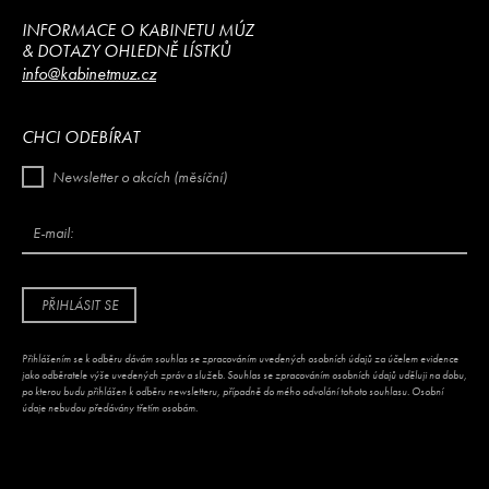
INFORMACE O KABINETU MÚZ
& DOTAZY OHLEDNĚ LÍSTKŮ
info@kabinetmuz.cz
CHCI ODEBÍRAT
Newsletter o akcích (měsíční)
E-mail:
PŘIHLÁSIT SE
Přihlášením se k odběru dávám souhlas se zpracováním uvedených osobních údajů za účelem evidence
jako odběratele výše uvedených zpráv a služeb. Souhlas se zpracováním osobních údajů uděluji na dobu,
po kterou budu přihlášen k odběru newsletteru, případně do mého odvolání tohoto souhlasu. Osobní
údaje nebudou předávány třetím osobám.